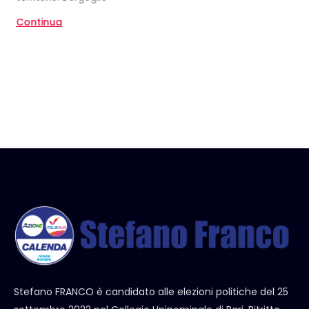
Continua
Stefano FRANCO è candidato alle elezioni politiche del 25