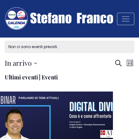
Non ci sono eventi previsti.
Ev
In arrivo
Even
Cerca
Lista
Vis
Seleziona
Ultimi eventi | Eventi
Na
Rice
la
data.
e
viste
Navi