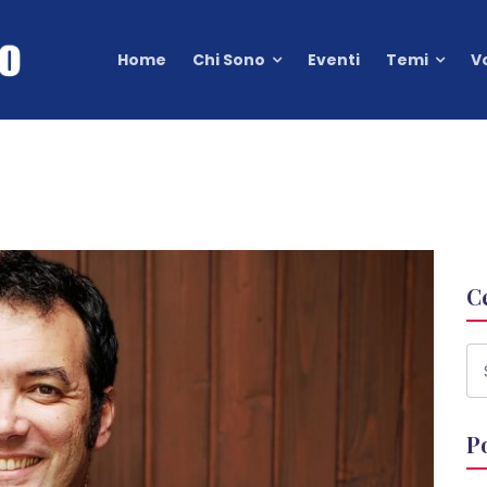
Home
Chi Sono
Eventi
Temi
V
C
P