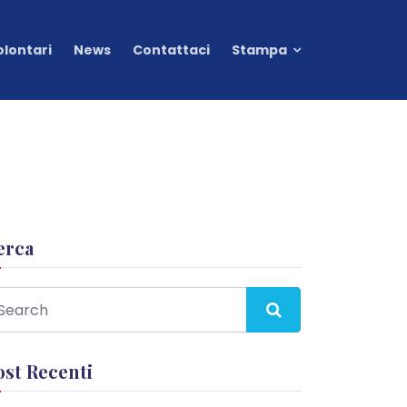
olontari
News
Contattaci
Stampa
erca
ost Recenti