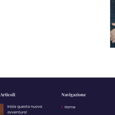
 Articoli
Navigazione
Inizia questa nuova
Home
avventura!