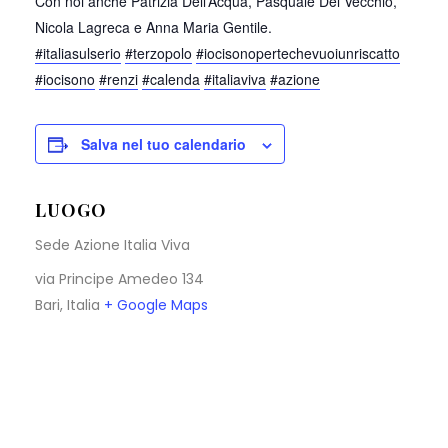
Con noi anche Patrizia Dell’Acqua, Pasquale Del Vecchio,
Nicola Lagreca e Anna Maria Gentile.
#italiasulserio
#terzopolo
#iocisonopertechevuoiunriscatto
#iocisono
#renzi
#calenda
#italiaviva
#azione
Salva nel tuo calendario
LUOGO
Sede Azione Italia Viva
via Principe Amedeo 134
Bari
,
Italia
+ Google Maps