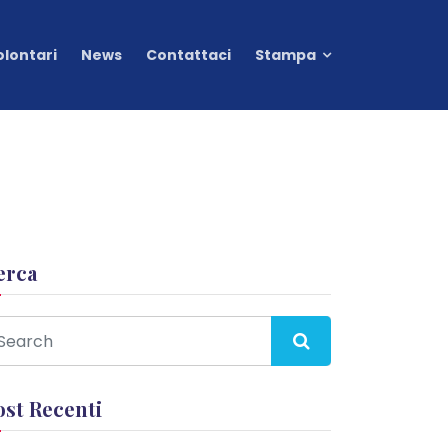
olontari
News
Contattaci
Stampa
erca
ost Recenti