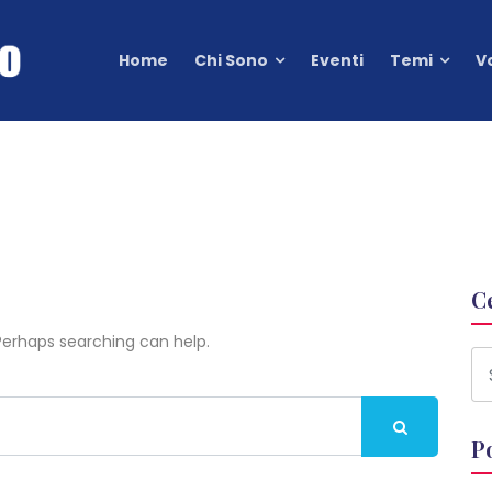
Home
Chi Sono
Eventi
Temi
V
d
C
 Perhaps searching can help.
P