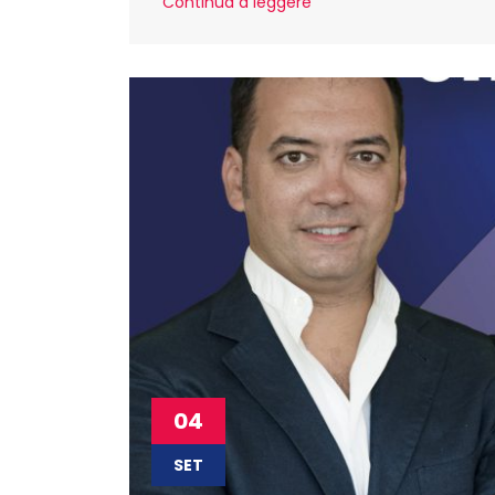
Continua a leggere
04
SET