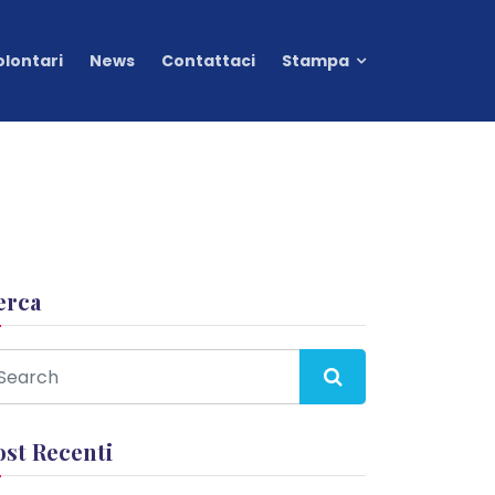
olontari
News
Contattaci
Stampa
erca
ost Recenti