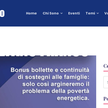
Home
Chi Sono
Eventi
Temi
V
C
P