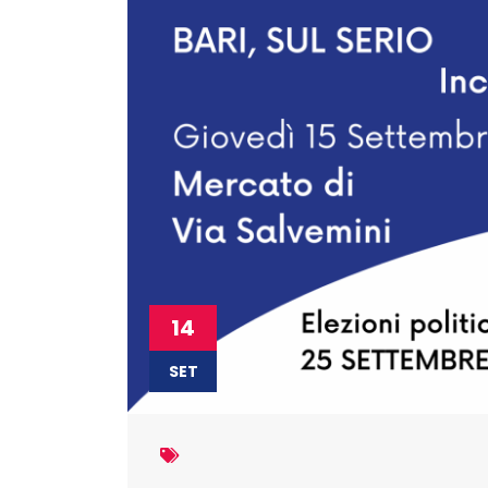
14
SET