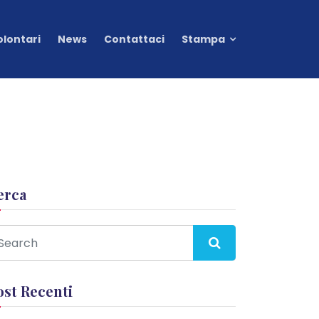
olontari
News
Contattaci
Stampa
erca
ost Recenti