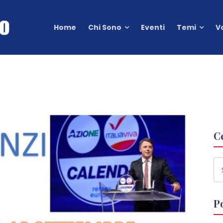
Home
Chi Sono
Eventi
Temi
V
C
P