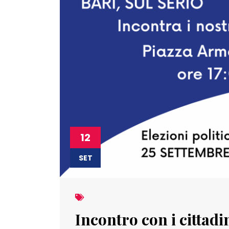
12
SET
Incontro con i cittad