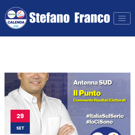
29
SET