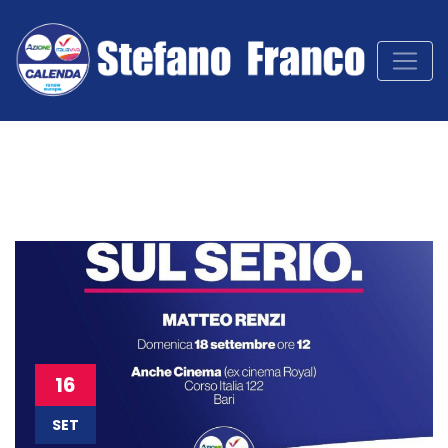
16
SET