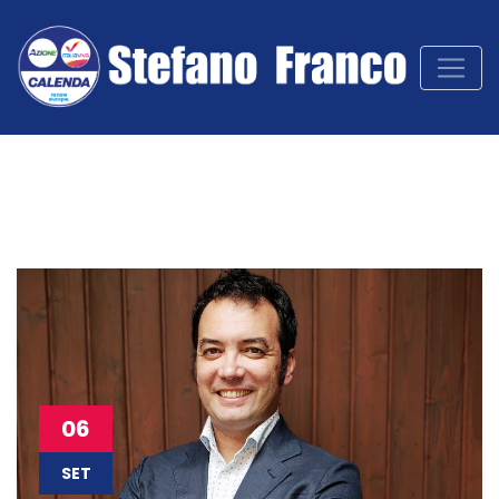
06
SET