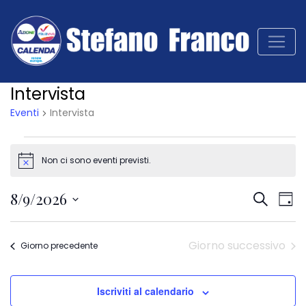
Intervista
Eventi
Intervista
Non ci sono eventi previsti.
Notice
Ev
8/9/2026
Even
Cerca
Gior
Vis
Seleziona
Na
Rice
la
Giorno successivo
Giorno precedente
data.
e
Iscriviti al calendario