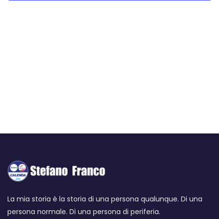
viste
Navi
La mia storia è la storia di una persona qualunque. Di una
persona normale. Di una persona di periferia.