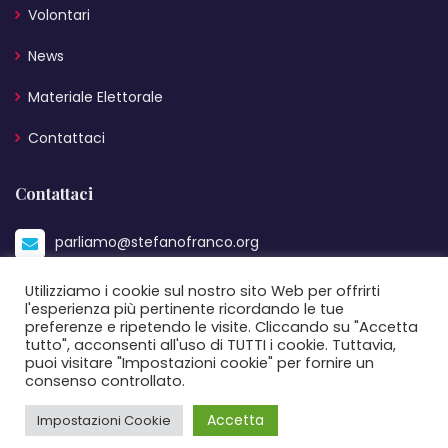
Volontari
News
Materiale Elettorale
Contattaci
Contattaci
parliamo@stefanofranco.org
+39 333 2608148
Utilizziamo i cookie sul nostro sito Web per offrirti
l'esperienza più pertinente ricordando le tue
preferenze e ripetendo le visite. Cliccando su "Accetta
via principe amedeo 134
tutto", acconsenti all'uso di TUTTI i cookie. Tuttavia,
puoi visitare "Impostazioni cookie" per fornire un
consenso controllato.
Accetta
Impostazioni Cookie
© Copyright 2026 - MXCS