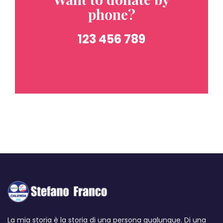
phone?
123 456 789
La mia storia è la storia di una persona qualunque. Di una