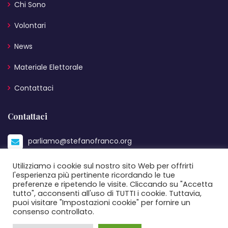
Chi Sono
Volontari
News
Materiale Elettorale
Contattaci
Contattaci
parliamo@stefanofranco.org
+39 333 2608148
Utilizziamo i cookie sul nostro sito Web per offrirti
l'esperienza più pertinente ricordando le tue
preferenze e ripetendo le visite. Cliccando su "Accetta
via principe amedeo 134
tutto", acconsenti all'uso di TUTTI i cookie. Tuttavia,
puoi visitare "Impostazioni cookie" per fornire un
consenso controllato.